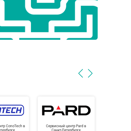
нтр ConoTech в
Сервисный центр Pard в
Сервисный ц
етербурге
Санкт-Петербурге
Санкт-П