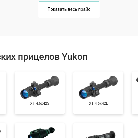
от 70 мин
о
Показать весь прайс
от 60 мин
о
от 170 мин
о
ких прицелов Yukon
от 60 мин
о
XT 4,6x42S
XT 4,6x42L