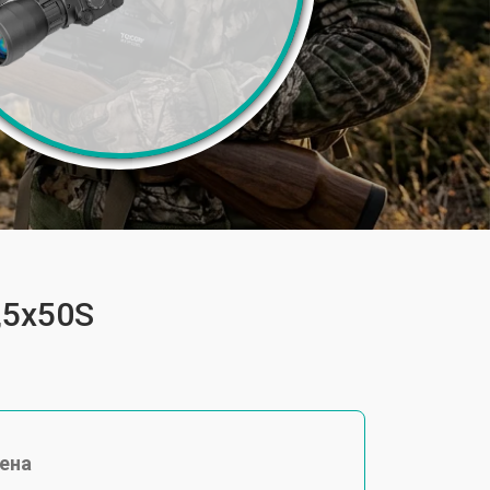
,5x50S
ена