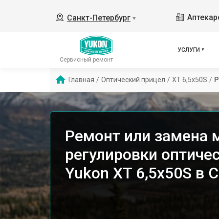
Аптекар
Санкт-Петербург
▼
УСЛУГИ
Сервисный ремонт
Главная
/
Оптический прицел
/
XT 6,5x50S
/
Р
Ремонт или замена 
регулировки оптиче
Yukon XT 6,5x50S в 