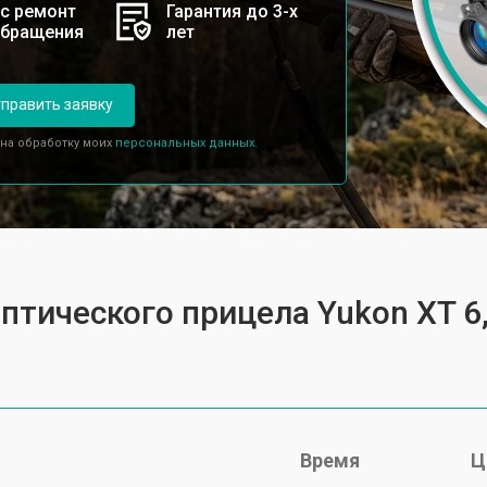
с ремонт
Гарантия до 3-х
обращения
лет
править заявку
 на обработку моих
персональных данных.
оптического прицела Yukon XT 6
Время
Ц