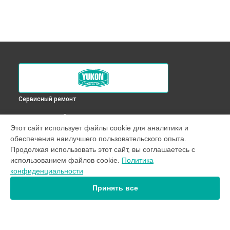
Сервисный ремонт
ВЫБЕРИ СВОЙ ГОРОД
Этот сайт использует файлы cookie для аналитики и
Ремонт подсветки оптического прицела RT 4,5х42S Yukon в
обеспечения наилучшего пользовательского опыта.
Краснодаре
Продолжая использовать этот сайт, вы соглашаетесь с
Ремонт подсветки оптического прицела RT 4,5х42S Yukon в
использованием файлов cookie.
Политика
Ростове-на-Дону
конфиденциальности
Ремонт подсветки оптического прицела RT 4,5х42S Yukon в
Нижнем Новгороде
Принять все
Ремонт подсветки оптического прицела RT 4,5х42S Yukon в
Новосибирске
Ремонт подсветки оптического прицела RT 4,5х42S Yukon в
Челябинске