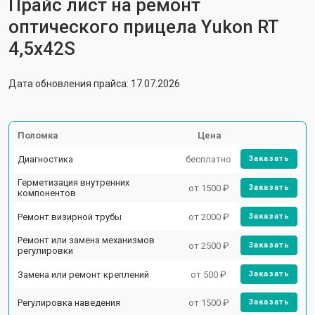
Прайс лист на ремонт
оптического прицела Yukon RT
4,5х42S
Дата обновления прайса: 17.07.2026
Поломка
Цена
Диагностика
бесплатно
Заказать
Герметизация внутренних
от 1500 ₽
Заказать
компонентов
Ремонт визирной трубы
от 2000 ₽
Заказать
Ремонт или замена механизмов
от 2500 ₽
Заказать
регулировки
Замена или ремонт креплений
от 500 ₽
Заказать
Регулировка наведения
от 1500 ₽
Заказать