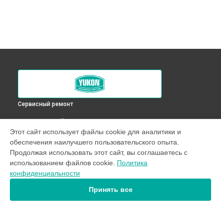
Сервисный ремонт
ВЫБЕРИ СВОЙ ГОРОД
Этот сайт использует файлы cookie для аналитики и
Регулировка наведения оптического прицела RT 4,5х42S
обеспечения наилучшего пользовательского опыта.
Yukon в
Краснодаре
Продолжая использовать этот сайт, вы соглашаетесь с
Регулировка наведения оптического прицела RT 4,5х42S
использованием файлов cookie.
Политика
Yukon в
Ростове-на-Дону
конфиденциальности
Регулировка наведения оптического прицела RT 4,5х42S
Yukon в
Нижнем Новгороде
Принять все
Регулировка наведения оптического прицела RT 4,5х42S
Yukon в
Новосибирске
Регулировка наведения оптического прицела RT 4,5х42S