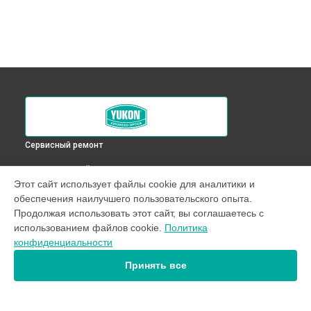
Сервисный ремонт
ВЫБЕРИ СВОЙ ГОРОД
Этот сайт использует файлы cookie для аналитики и
Герметизация внутренних компонентов оптического
обеспечения наилучшего пользовательского опыта.
прицела RT 4,5х42S Yukon в
Краснодаре
Продолжая использовать этот сайт, вы соглашаетесь с
Герметизация внутренних компонентов оптического
использованием файлов cookie.
Политика
прицела RT 4,5х42S Yukon в
Ростове-на-Дону
конфиденциальности
Герметизация внутренних компонентов оптического
прицела RT 4,5х42S Yukon в
Нижнем Новгороде
Принять все
Герметизация внутренних компонентов оптического
прицела RT 4,5х42S Yukon в
Новосибирске
Герметизация внутренних компонентов оптического